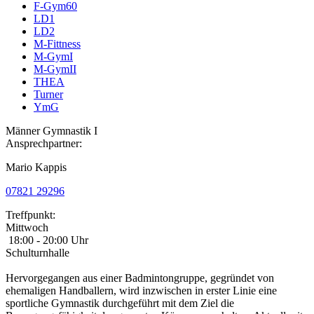
F-Gym60
LD1
LD2
M-Fittness
M-GymI
M-GymII
THEA
Turner
YmG
Männer Gymnastik I
Ansprechpartner:
Mario Kappis
07821 29296
Treffpunkt:
Mittwoch
18:00 - 20:00 Uhr
Schulturnhalle
Hervorgegangen aus einer Badmintongruppe, gegründet von
ehemaligen Handballern, wird inzwischen in erster Linie eine
sportliche Gymnastik durchgeführt mit dem Ziel die