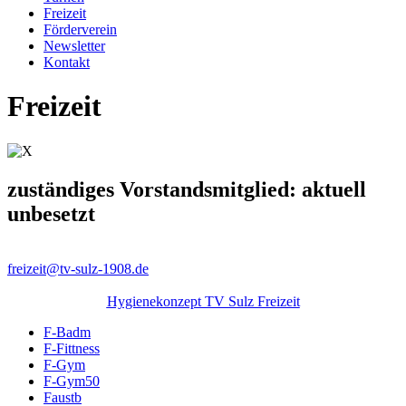
Freizeit
Förderverein
Newsletter
Kontakt
Freizeit
zuständiges Vorstandsmitglied: aktuell
unbesetzt
freizeit@tv-sulz-1908.de
Hygienekonzept TV Sulz Freizeit
F-Badm
F-Fittness
F-Gym
F-Gym50
Faustb