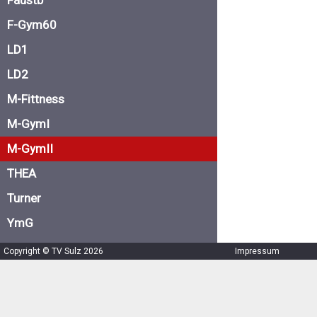
Faustb
F-Gym60
LD1
LD2
M-Fittness
M-GymI
M-GymII
THEA
Turner
YmG
Copyright © TV Sulz 2026
Impressum