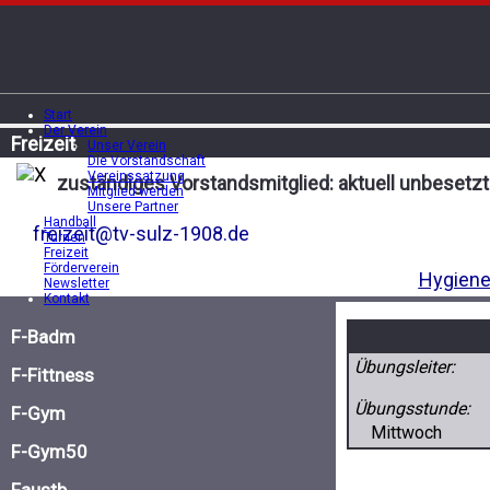
Start
Der Verein
Freizeit
Unser Verein
Die Vorstandschaft
Vereinssatzung
zuständiges Vorstandsmitglied: aktuell unbesetzt
Mitglied werden
Unsere Partner
Handball
freizeit@tv-sulz-1908.de
Turnen
Freizeit
Förderverein
Hygiene
Newsletter
Kontakt
F-Badm
Übungsleiter:
F-Fittness
Übungsstunde:
F-Gym
Mittwoch
F-Gym50