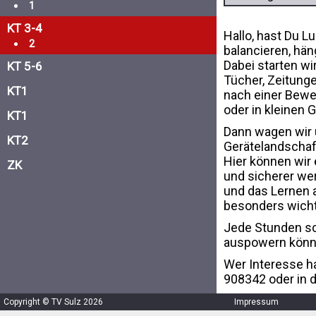
1
KT 3-4
Hallo, hast Du Lu
2
balancieren, hän
Dabei starten wir
KT 5-6
Tücher, Zeitung
KT1
nach einer Bewe
oder in kleinen 
KT1
Dann wagen wir 
KT2
Gerätelandschaft
Hier können wir 
ZK
und sicherer we
und das Lernen 
besonders wicht
Jede Stunden sch
auspowern könne
Wer Interesse ha
908342 oder in 
Copyright © TV Sulz 2026
Impressum